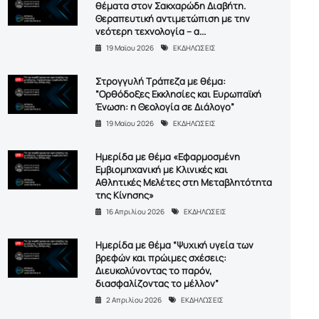
θέματα στον Σακχαρώδη Διαβήτη.
Θεραπευτική αντιμετώπιση με την
νεότερη τεχνολογία – α...
19 Μαϊου 2026
ΕΚΔΗΛΩΣΕΙΣ
Στρογγυλή Τράπεζα με θέμα:
”Ορθόδοξες Εκκλησίες και Ευρωπαϊκή
Ένωση: η Θεολογία σε Διάλογο”
19 Μαϊου 2026
ΕΚΔΗΛΩΣΕΙΣ
Ημερίδα με θέμα «Εφαρμοσμένη
Εμβιομηχανική με Κλινικές και
Αθλητικές Μελέτες στη Μεταβλητότητα
της Κίνησης»
16 Απριλίου 2026
ΕΚΔΗΛΩΣΕΙΣ
Ημερίδα με θέμα “Ψυχική υγεία των
βρεφών και πρώιμες σχέσεις:
Διευκολύνοντας το παρόν,
διασφαλίζοντας το μέλλον”
2 Απριλίου 2026
ΕΚΔΗΛΩΣΕΙΣ