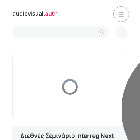
Video
Player
is
loading.
Stream
Mute
Type
Διεθνές Σεμινάριο Interreg Next