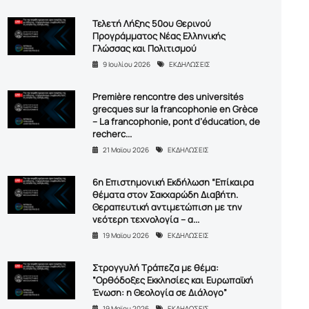
Τελετή Λήξης 50ου Θερινού
Προγράμματος Νέας Ελληνικής
Γλώσσας και Πολιτισμού
9 Ιουλίου 2026
ΕΚΔΗΛΩΣΕΙΣ
Première rencontre des universités
grecques sur la francophonie en Grèce
– La francophonie, pont d’éducation, de
recherc...
21 Μαϊου 2026
ΕΚΔΗΛΩΣΕΙΣ
6η Επιστημονική Εκδήλωση “Επίκαιρα
θέματα στον Σακχαρώδη Διαβήτη.
Θεραπευτική αντιμετώπιση με την
νεότερη τεχνολογία – α...
19 Μαϊου 2026
ΕΚΔΗΛΩΣΕΙΣ
Στρογγυλή Τράπεζα με θέμα:
”Ορθόδοξες Εκκλησίες και Ευρωπαϊκή
Ένωση: η Θεολογία σε Διάλογο”
19 Μαϊου 2026
ΕΚΔΗΛΩΣΕΙΣ