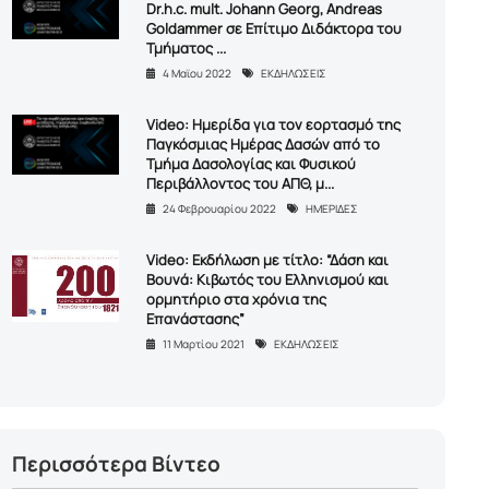
Dr.h.c. mult. Johann Georg, Andreas
Goldammer σε Επίτιμο Διδάκτορα του
Τμήματος ...
4 Μαϊου 2022
ΕΚΔΗΛΩΣΕΙΣ
Video: Ημερίδα για τον εορτασμό της
Παγκόσμιας Ημέρας Δασών από το
Τμήμα Δασολογίας και Φυσικού
Περιβάλλοντος του ΑΠΘ, μ...
24 Φεβρουαρίου 2022
ΗΜΕΡΙΔΕΣ
Video: Εκδήλωση με τίτλο: “Δάση και
Βουνά: Κιβωτός του Ελληνισμού και
ορμητήριο στα χρόνια της
Επανάστασης”
11 Μαρτίου 2021
ΕΚΔΗΛΩΣΕΙΣ
Περισσότερα Βίντεο