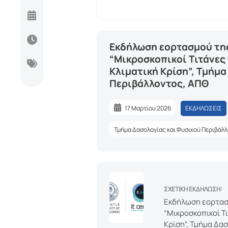
Stream
Mute
Type
Eκδήλωση εορτασμού τη
“Μικροσκοπικοί Τιτάνες
Κλιματική Κρίση”, Τμήμα
Περιβάλλοντος, ΑΠΘ
17 Μαρτίου 2026
ΕΚΔΗΛΩΣΕΙΣ
Τμήμα Δασολογίας και Φυσικού Περιβάλ
ΣΧΕΤΙΚΗ ΕΚΔΗΛΩΣΗ:
Eκδήλωση εορτασ
“Μικροσκοπικοί Τ
Κρίση”, Τμήμα Δα